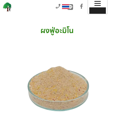
Toggl
Thai
MENU
naviga
Thai
English
ผงฟู่อะมิโน
Chinese
Japanese
Korean
Hindi
Arabic
German
Italian
Spanish
Portuguese
French
Russian