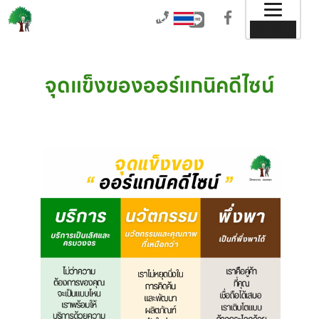
Toggl
Thai
MENU
naviga
Thai
English
จุดแข็งของออร์แกนิคดีไซน์
Chinese
Japanese
Korean
Hindi
Arabic
German
Italian
Spanish
Portuguese
French
Russian